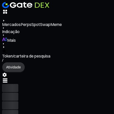
Mercados
Perps
Spot
Swap
Meme
Indicação
Mais
Token/carteira de pesquisa
/
Atividade