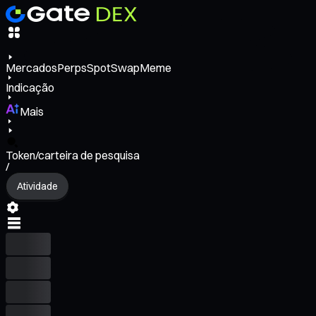
Mercados
Perps
Spot
Swap
Meme
Indicação
Mais
Token/carteira de pesquisa
/
Atividade