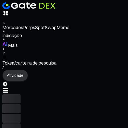
Mercados
Perps
Spot
Swap
Meme
Indicação
Mais
Token/carteira de pesquisa
/
Atividade