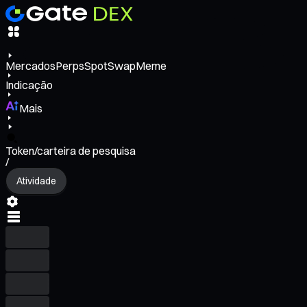
Mercados
Perps
Spot
Swap
Meme
Indicação
Mais
Token/carteira de pesquisa
/
Atividade