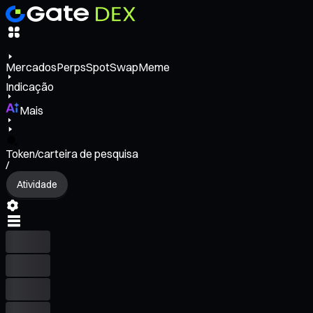
Mercados
Perps
Spot
Swap
Meme
Indicação
Mais
Token/carteira de pesquisa
/
Atividade