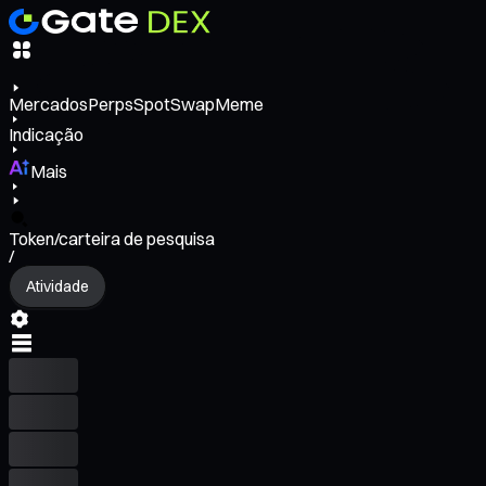
Mercados
Perps
Spot
Swap
Meme
Indicação
Mais
Token/carteira de pesquisa
/
Atividade