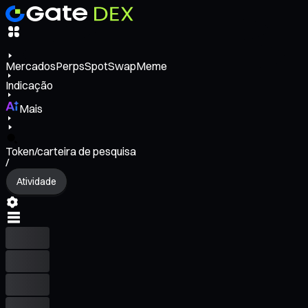
Mercados
Perps
Spot
Swap
Meme
Indicação
Mais
Token/carteira de pesquisa
/
Atividade