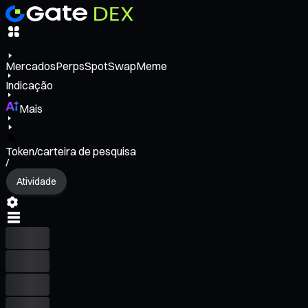
Mercados
Perps
Spot
Swap
Meme
Indicação
Mais
Token/carteira de pesquisa
/
Atividade