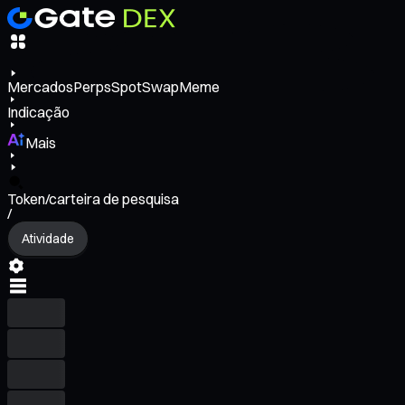
Mercados
Perps
Spot
Swap
Meme
Indicação
Mais
Token/carteira de pesquisa
/
Atividade