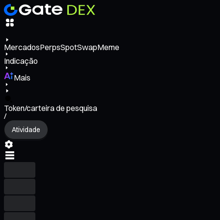
Mercados
Perps
Spot
Swap
Meme
Indicação
Mais
Token/carteira de pesquisa
/
Atividade