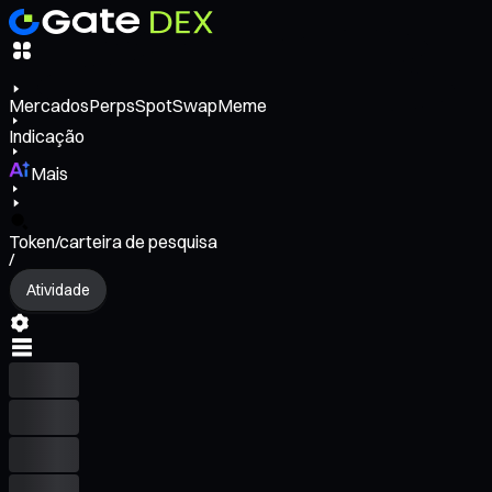
Mercados
Perps
Spot
Swap
Meme
Indicação
Mais
Token/carteira de pesquisa
/
Atividade