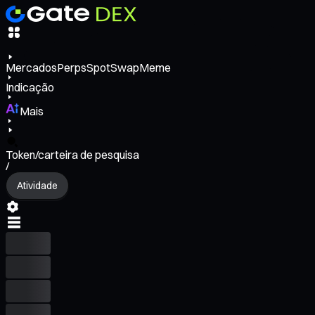
Mercados
Perps
Spot
Swap
Meme
Indicação
Mais
Token/carteira de pesquisa
/
Atividade