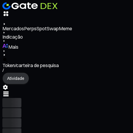
Mercados
Perps
Spot
Swap
Meme
Indicação
Mais
Token/carteira de pesquisa
/
Atividade