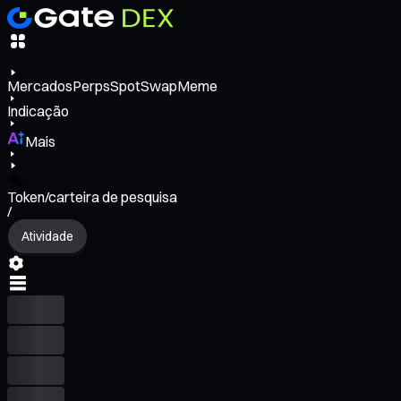
Mercados
Perps
Spot
Swap
Meme
Indicação
Mais
Token/carteira de pesquisa
/
Atividade