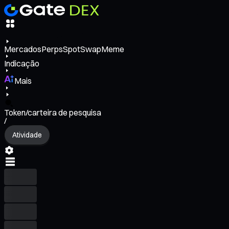
Mercados
Perps
Spot
Swap
Meme
Indicação
Mais
Token/carteira de pesquisa
/
Atividade