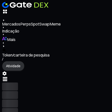
Mercados
Perps
Spot
Swap
Meme
Indicação
Mais
Token/carteira de pesquisa
/
Atividade