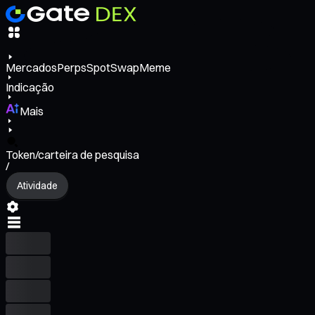
Mercados
Perps
Spot
Swap
Meme
Indicação
Mais
Token/carteira de pesquisa
/
Atividade