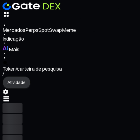
Mercados
Perps
Spot
Swap
Meme
Indicação
Mais
Token/carteira de pesquisa
/
Atividade