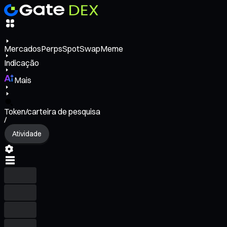
Mercados
Perps
Spot
Swap
Meme
Indicação
Mais
Token/carteira de pesquisa
/
Atividade