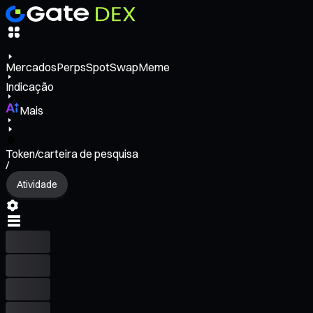
Mercados
Perps
Spot
Swap
Meme
Indicação
Mais
Token/carteira de pesquisa
/
Atividade