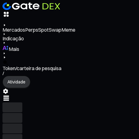
Mercados
Perps
Spot
Swap
Meme
Indicação
Mais
Token/carteira de pesquisa
/
Atividade