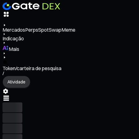
Mercados
Perps
Spot
Swap
Meme
Indicação
Mais
Token/carteira de pesquisa
/
Atividade