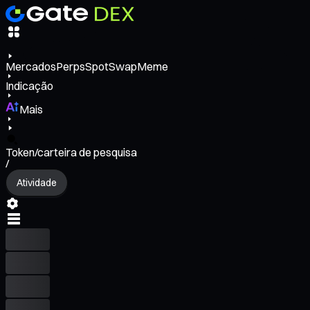
Mercados
Perps
Spot
Swap
Meme
Indicação
Mais
Token/carteira de pesquisa
/
Atividade