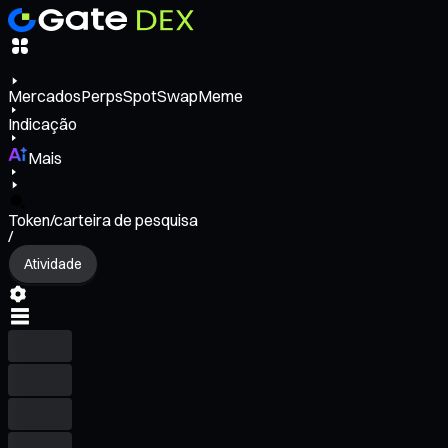
Mercados
Perps
Spot
Swap
Meme
Indicação
Mais
Token/carteira de pesquisa
/
Atividade