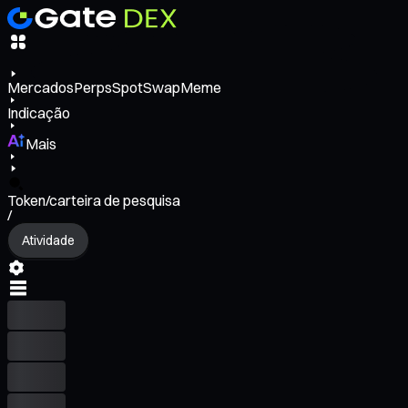
Mercados
Perps
Spot
Swap
Meme
Indicação
Mais
Token/carteira de pesquisa
/
Atividade