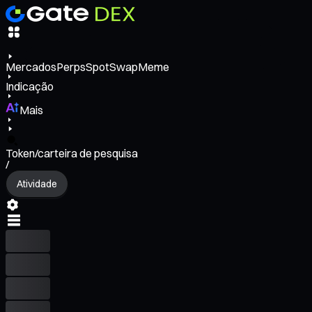
Mercados
Perps
Spot
Swap
Meme
Indicação
Mais
Token/carteira de pesquisa
/
Atividade