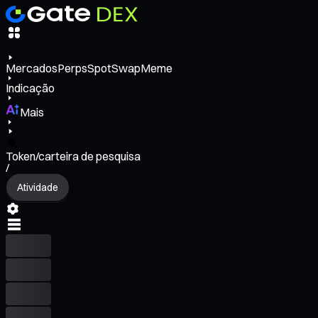
Mercados
Perps
Spot
Swap
Meme
Indicação
Mais
Token/carteira de pesquisa
/
Atividade