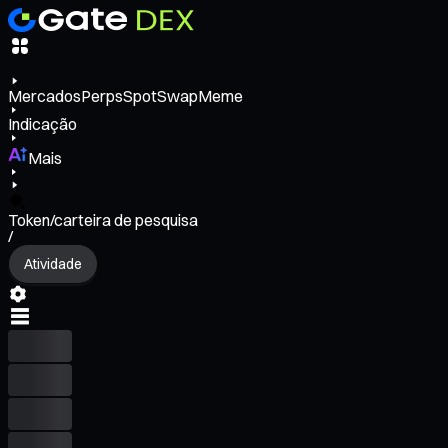
Mercados
Perps
Spot
Swap
Meme
Indicação
Mais
Token/carteira de pesquisa
/
Atividade