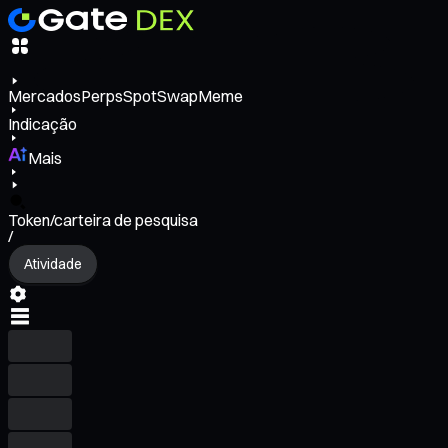
Mercados
Perps
Spot
Swap
Meme
Indicação
Mais
Token/carteira de pesquisa
/
Atividade