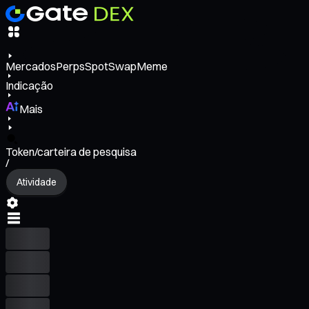
Mercados
Perps
Spot
Swap
Meme
Indicação
Mais
Token/carteira de pesquisa
/
Atividade