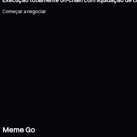
Execução totalmente on-chain com liquidação de cr
Começar a negociar
Meme Go