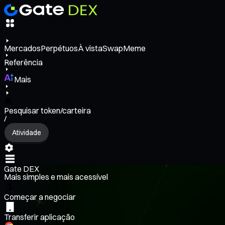
Mercados
Perpétuos
À vista
Swap
Meme
Referência
Mais
Pesquisar token/carteira
/
Atividade
Gate DEX
Mais simples e mais acessível
Começar a negociar
Transferir aplicação