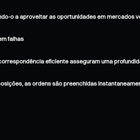
do-o a aproveitar as oportunidades em mercados vo
em falhas
 correspondência eficiente asseguram uma profundi
osições, as ordens são preenchidas instantaneam