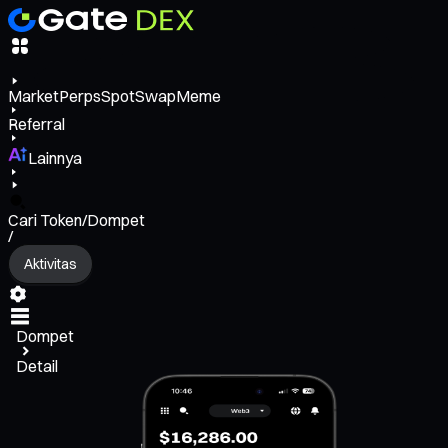
Market
Perps
Spot
Swap
Meme
Referral
Lainnya
Cari Token/Dompet
/
Aktivitas
Dompet
Detail