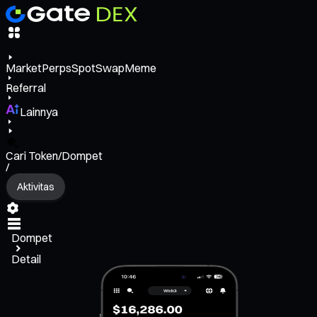
Market
Perps
Spot
Swap
Meme
Referral
Lainnya
Cari Token/Dompet
/
Aktivitas
Dompet
Detail