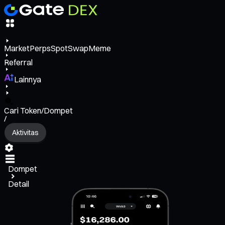
Market
Perps
Spot
Swap
Meme
Referral
Lainnya
Cari Token/Dompet
/
Aktivitas
Dompet
Detail