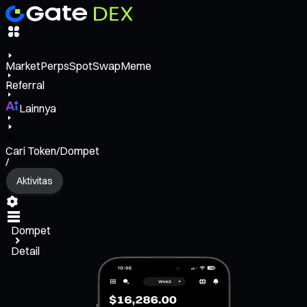
Market
Perps
Spot
Swap
Meme
Referral
Lainnya
Cari Token/Dompet
/
Aktivitas
Dompet
Detail