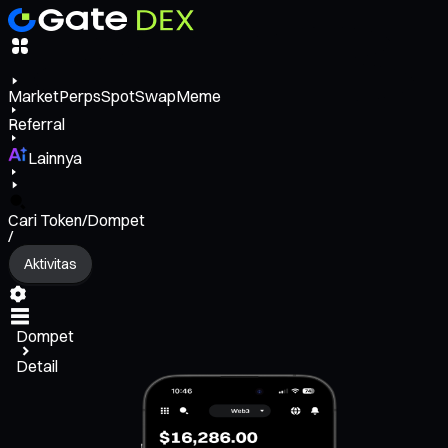
Market
Perps
Spot
Swap
Meme
Referral
Lainnya
Cari Token/Dompet
/
Aktivitas
Dompet
Detail