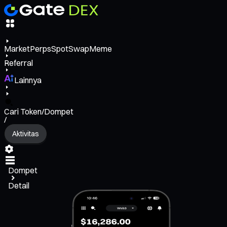
Market
Perps
Spot
Swap
Meme
Referral
Lainnya
Cari Token/Dompet
/
Aktivitas
Dompet
Detail