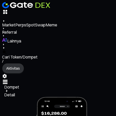
Market
Perps
Spot
Swap
Meme
Referral
Lainnya
Cari Token/Dompet
/
Aktivitas
Dompet
Detail