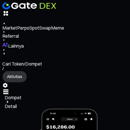
Market
Perps
Spot
Swap
Meme
Referral
Lainnya
Cari Token/Dompet
/
Aktivitas
Dompet
Detail