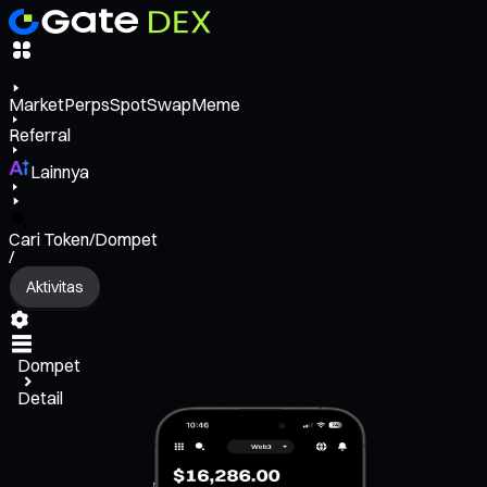
Market
Perps
Spot
Swap
Meme
Referral
Lainnya
Cari Token/Dompet
/
Aktivitas
Dompet
Detail