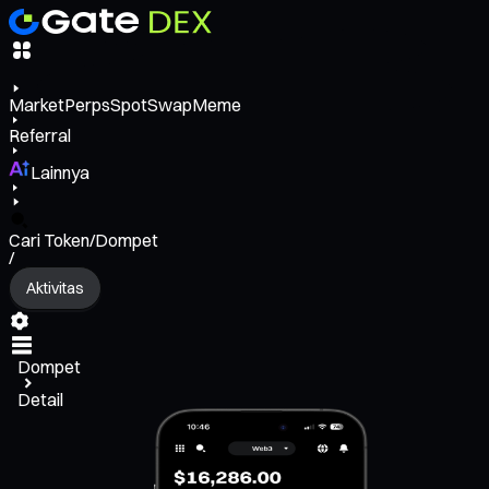
Market
Perps
Spot
Swap
Meme
Referral
Lainnya
Cari Token/Dompet
/
Aktivitas
Dompet
Detail