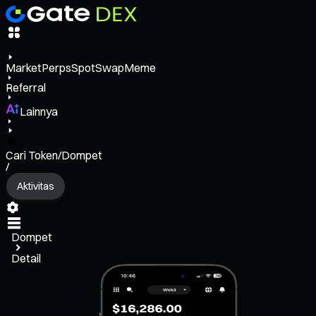
Market
Perps
Spot
Swap
Meme
Referral
Lainnya
Cari Token/Dompet
/
Aktivitas
Dompet
Detail