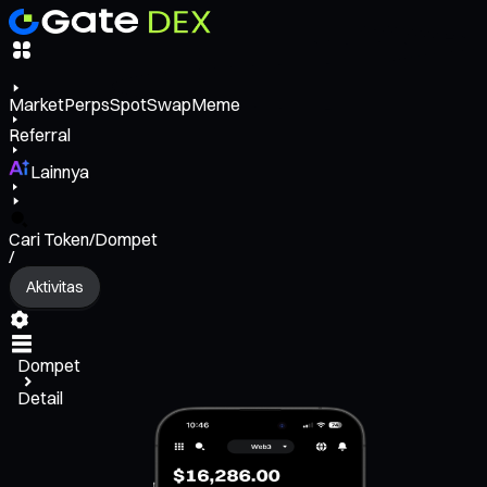
Market
Perps
Spot
Swap
Meme
Referral
Lainnya
Cari Token/Dompet
/
Aktivitas
Dompet
Detail