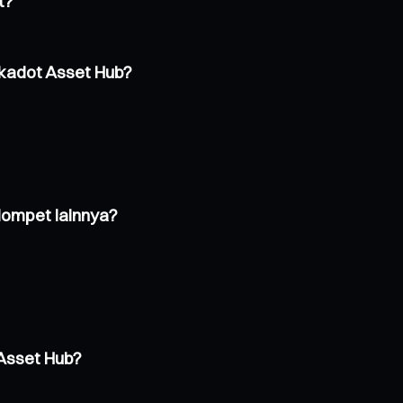
t?
kadot Asset Hub?
dompet lainnya?
Asset Hub?