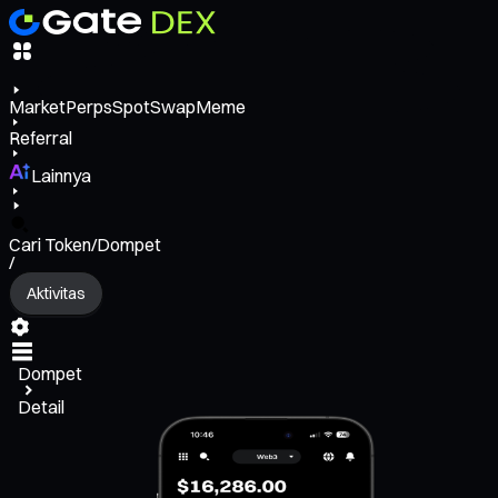
Market
Perps
Spot
Swap
Meme
Referral
Lainnya
Cari Token/Dompet
/
Aktivitas
Dompet
Detail