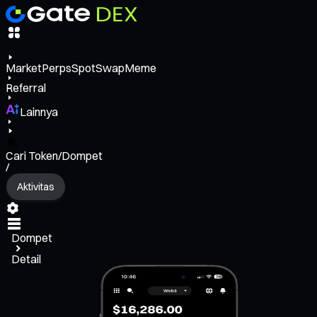
Market
Perps
Spot
Swap
Meme
Referral
Lainnya
Cari Token/Dompet
/
Aktivitas
Dompet
Detail