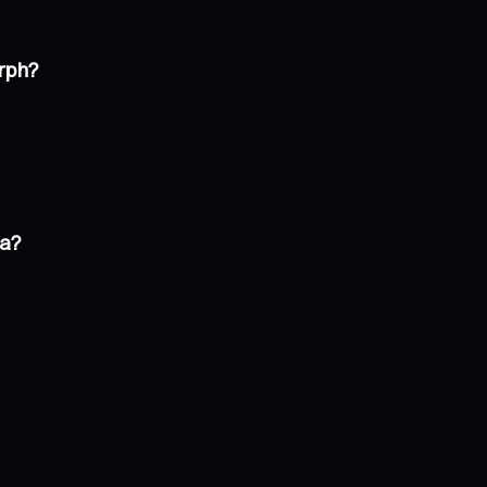
rph?
ya?