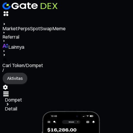
Market
Perps
Spot
Swap
Meme
Referral
Lainnya
Cari Token/Dompet
/
Aktivitas
Dompet
Detail