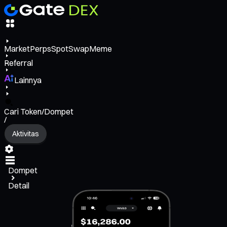
Market
Perps
Spot
Swap
Meme
Referral
Lainnya
Cari Token/Dompet
/
Aktivitas
Dompet
Detail