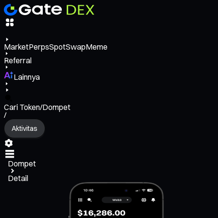
Market
Perps
Spot
Swap
Meme
Referral
Lainnya
Cari Token/Dompet
/
Aktivitas
Dompet
Detail