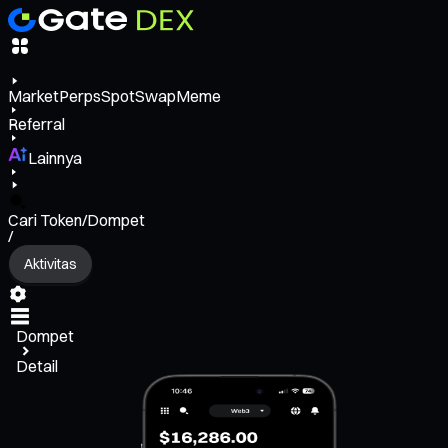
Market
Perps
Spot
Swap
Meme
Referral
Lainnya
Cari Token/Dompet
/
Aktivitas
Dompet
Detail