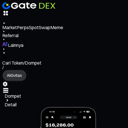
Market
Perps
Spot
Swap
Meme
Referral
Lainnya
Cari Token/Dompet
/
Aktivitas
Dompet
Detail